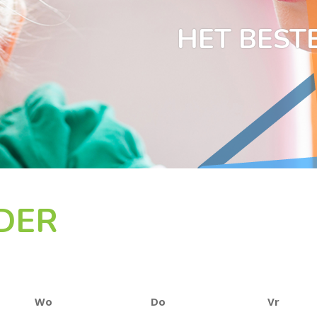
HET BESTE
DER
Wo
Do
Vr