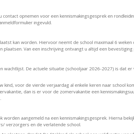
nt u contact opnemen voor een kennismakingsgesprek en rondleidin
nmeldformulier ingevuld.
laatst kan worden. Hiervoor neemt de school maximaal 6 weken de 
n plaatsen. Van een inschrijving ontvangt u altijd een bevestiging 
achtlijst. De actuele situatie (schooljaar 2026-2027) is dat er
w kind, voor de vierde verjaardag al enkele keren naar school 
rvakantie, dan is er voor de zomervakantie een kennismakingsuur
.
ook worden aangemeld na een kennismakingsgesprek. Hierna bekijk
rs/ verzorgers en de verlatende school.