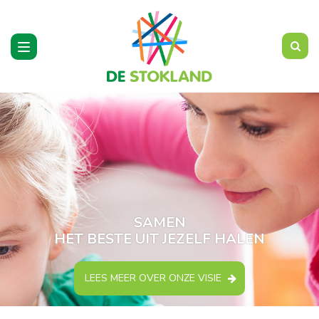
Toggle
navigation
SAMEN
HET BESTE UIT JEZELF HALEN
LEES MEER OVER ONZE VISIE