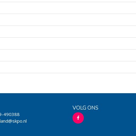
VOLG ONS
9-490388
land@skpo.nl