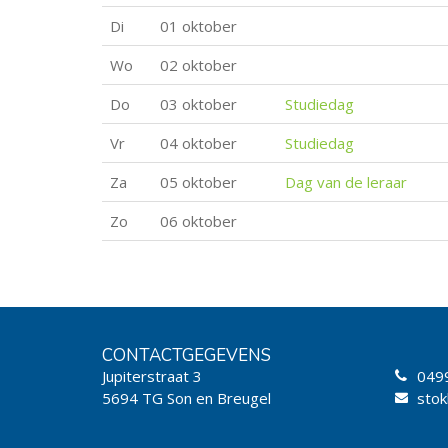
Di
01 oktober
Wo
02 oktober
Do
03 oktober
Studiedag
Vr
04 oktober
Studiedag
Za
05 oktober
Dag van de leraar
Zo
06 oktober
CONTACTGEGEVENS
Jupiterstraat 3
049
5694 TG Son en Breugel
stok