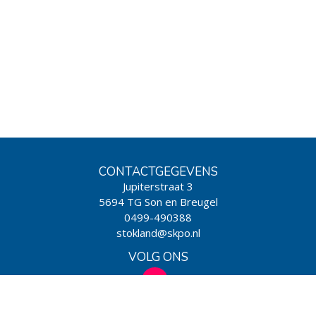
CONTACTGEGEVENS
Jupiterstraat 3
5694 TG Son en Breugel
0499-490388
stokland@skpo.nl
VOLG ONS