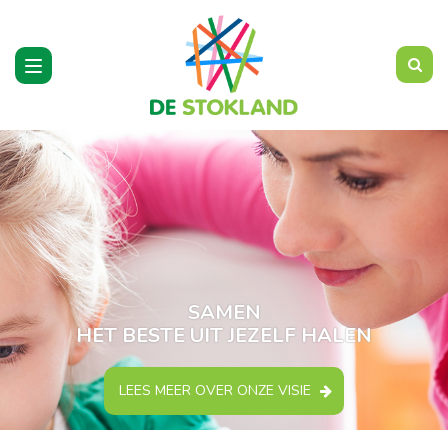
Toggle
navigation
SAMEN
HET BESTE UIT JEZELF HALEN
LEES MEER OVER ONZE VISIE