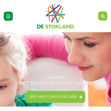
Toggle
navigation
SAMEN
HET BESTE UIT JEZELF HALEN
LEES MEER OVER ONZE VISIE