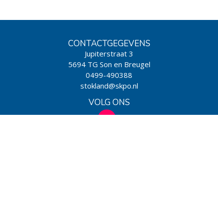
CONTACTGEGEVENS
Jupiterstraat 3
5694 TG Son en Breugel
0499-490388
stokland@skpo.nl
VOLG ONS
WIJ ZIJN EEN SCHOOL VAN
Powered by BasisOnline
|
Privacy & Cookies