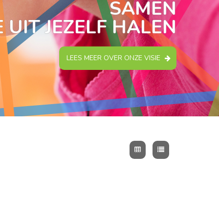
SAMEN
 UIT JEZELF HALEN
LEES MEER OVER ONZE VISIE