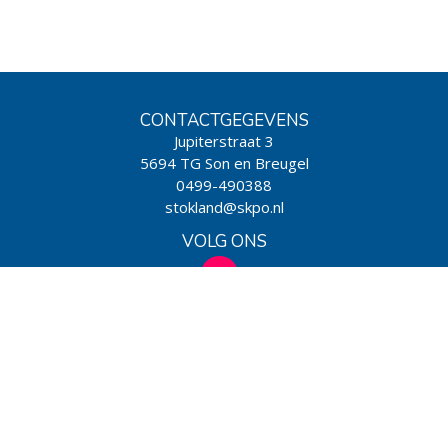
CONTACTGEGEVENS
Jupiterstraat 3
5694 TG Son en Breugel
0499-490388
stokland@skpo.nl
VOLG ONS
WIJ ZIJN EEN SCHOOL VAN