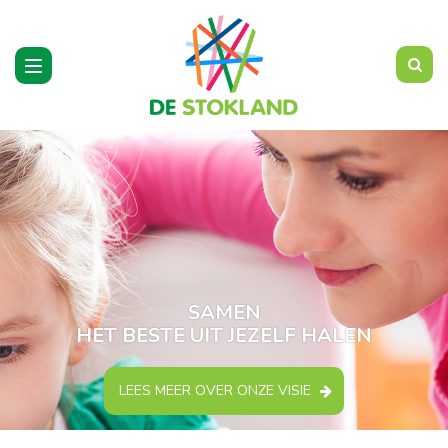
Toggle
navigation
SAMEN
HET BESTE UIT JEZELF HALEN
LEES MEER OVER ONZE VISIE