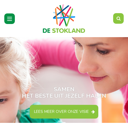
Toggle
navigation
SAMEN
HET BESTE UIT JEZELF HALEN
LEES MEER OVER ONZE VISIE