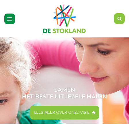
Toggle
navigation
SAMEN
HET BESTE UIT JEZELF HALEN
LEES MEER OVER ONZE VISIE