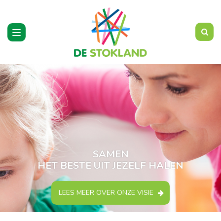
Toggle
navigation
SAMEN
HET BESTE UIT JEZELF HALEN
LEES MEER OVER ONZE VISIE