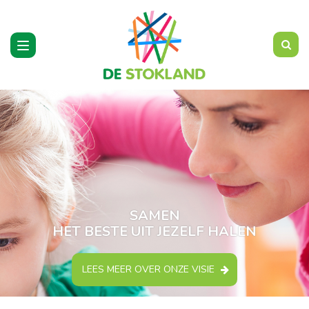
Toggle
navigation
SAMEN
HET BESTE UIT JEZELF HALEN
LEES MEER OVER ONZE VISIE