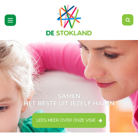
Toggle
navigation
SAMEN
HET BESTE UIT JEZELF HALEN
LEES MEER OVER ONZE VISIE