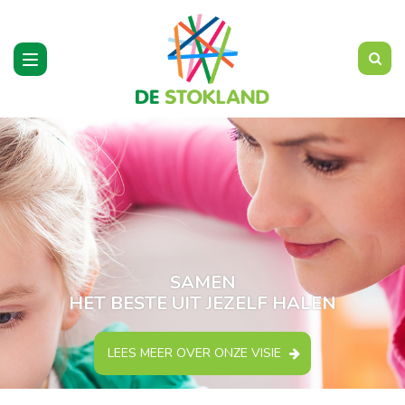
Toggle
navigation
SAMEN
HET BESTE UIT JEZELF HALEN
LEES MEER OVER ONZE VISIE