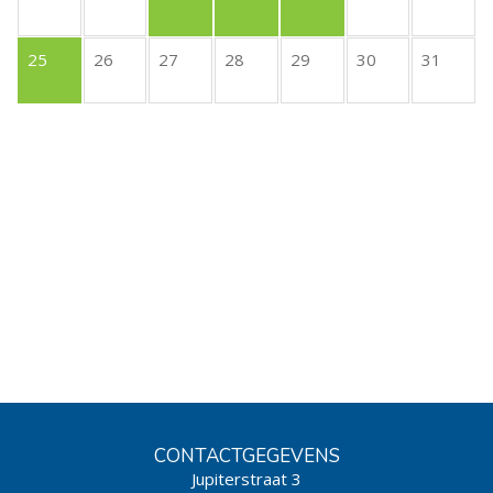
25
26
27
28
29
30
31
CONTACTGEGEVENS
Jupiterstraat 3