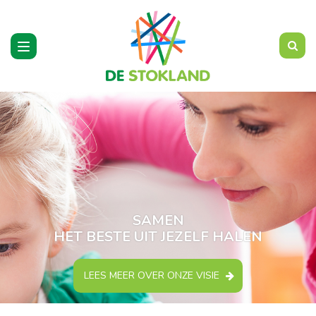
Toggle
navigation
SAMEN
HET BESTE UIT JEZELF HALEN
LEES MEER OVER ONZE VISIE