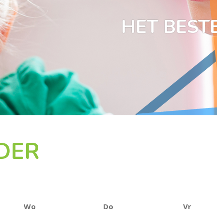
HET BESTE
DER
Wo
Do
Vr