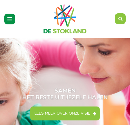
Toggle
navigation
SAMEN
HET BESTE UIT JEZELF HALEN
LEES MEER OVER ONZE VISIE