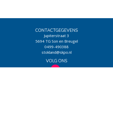
CONTACTGEGEVENS
Jupiterstraat 3
5694 TG Son en Breugel
0499-490388
stokland@skpo.nl
VOLG ONS
WIJ ZIJN EEN SCHOOL VAN