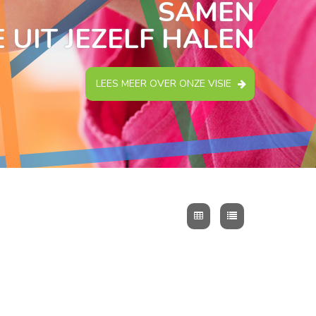
SAMEN
 UIT JEZELF HALEN
LEES MEER OVER ONZE VISIE