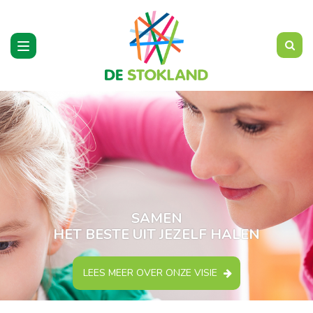
Toggle
navigation
SAMEN
HET BESTE UIT JEZELF HALEN
LEES MEER OVER ONZE VISIE