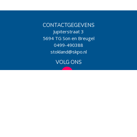
CONTACTGEGEVENS
Jupiterstraat 3
5694 TG Son en Breugel
0499-490388
stokland@skpo.nl
VOLG ONS
WIJ ZIJN EEN SCHOOL VAN
Powered by BasisOnline
|
Privacy & Cookies