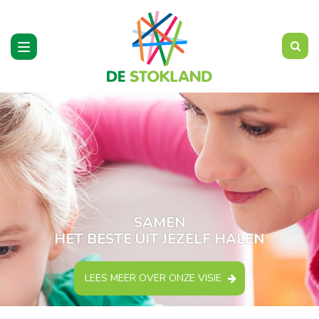
Toggle
navigation
SAMEN
HET BESTE UIT JEZELF HALEN
LEES MEER OVER ONZE VISIE