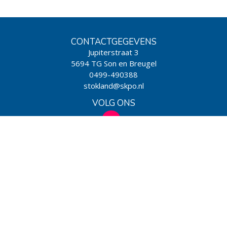
CONTACTGEGEVENS
Jupiterstraat 3
5694 TG Son en Breugel
0499-490388
stokland@skpo.nl
VOLG ONS
WIJ ZIJN EEN SCHOOL VAN
Powered by BasisOnline
|
Privacy & Cookies