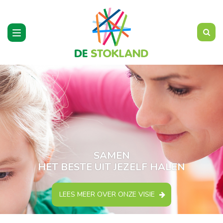
Toggle
navigation
SAMEN
HET BESTE UIT JEZELF HALEN
LEES MEER OVER ONZE VISIE