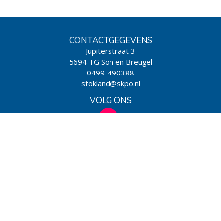
CONTACTGEGEVENS
Jupiterstraat 3
5694 TG Son en Breugel
0499-490388
stokland@skpo.nl
VOLG ONS
WIJ ZIJN EEN SCHOOL VAN
Powered by BasisOnline
|
Privacy & Cookies