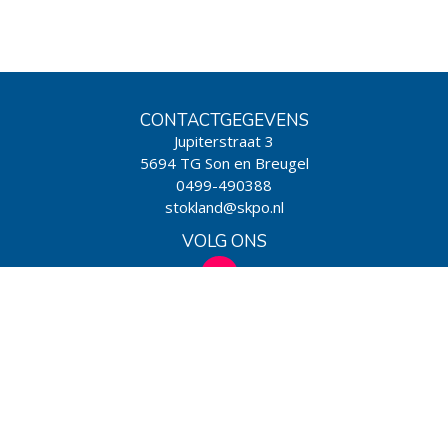
CONTACTGEGEVENS
Jupiterstraat 3
5694 TG Son en Breugel
0499-490388
stokland@skpo.nl
VOLG ONS
WIJ ZIJN EEN SCHOOL VAN