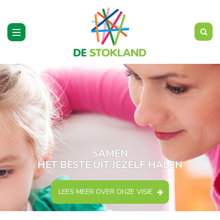
Toggle
navigation
SAMEN
HET BESTE UIT JEZELF HALEN
LEES MEER OVER ONZE VISIE