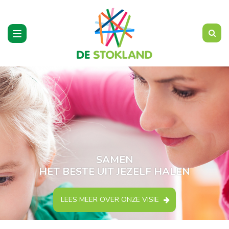
Toggle
navigation
SAMEN
HET BESTE UIT JEZELF HALEN
LEES MEER OVER ONZE VISIE