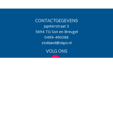
CONTACTGEGEVENS
Jupiterstraat 3
5694 TG Son en Breugel
0499-490388
stokland@skpo.nl
VOLG ONS
WIJ ZIJN EEN SCHOOL VAN
Powered by BasisOnline
|
Privacy & Cookies