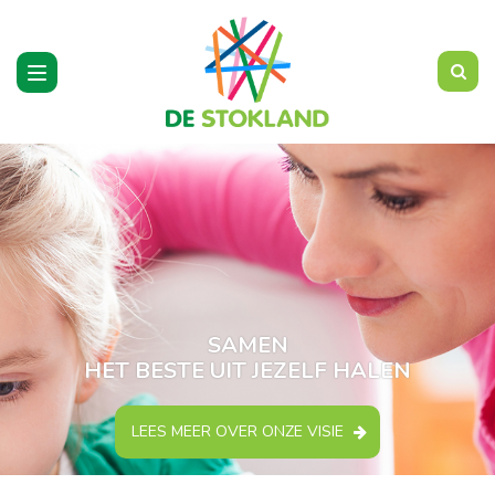
Toggle
navigation
SAMEN
HET BESTE UIT JEZELF HALEN
LEES MEER OVER ONZE VISIE