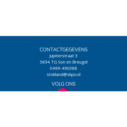
CONTACTGEGEVENS
Jupiterstraat 3
5694 TG Son en Breugel
0499-490388
stokland@skpo.nl
VOLG ONS
WIJ ZIJN EEN SCHOOL VAN