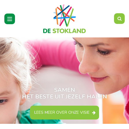
Toggle
navigation
SAMEN
HET BESTE UIT JEZELF HALEN
LEES MEER OVER ONZE VISIE