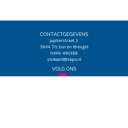
CONTACTGEGEVENS
Jupiterstraat 3
5694 TG Son en Breugel
0499-490388
stokland@skpo.nl
VOLG ONS
WIJ ZIJN EEN SCHOOL VAN