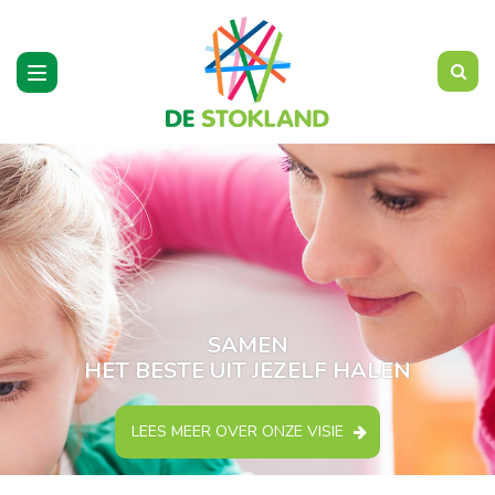
Toggle
navigation
SAMEN
HET BESTE UIT JEZELF HALEN
LEES MEER OVER ONZE VISIE