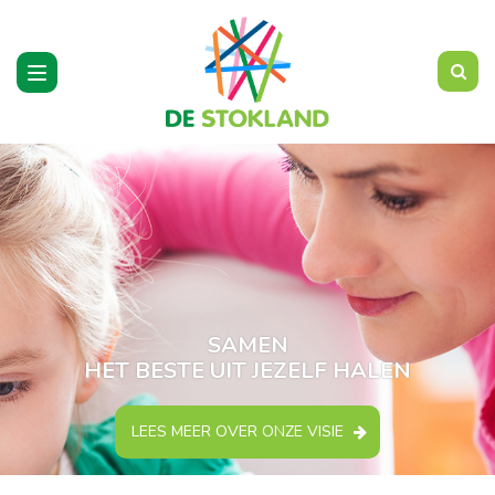
Toggle
navigation
SAMEN
HET BESTE UIT JEZELF HALEN
LEES MEER OVER ONZE VISIE